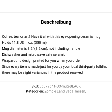
Beschreibung
Coffee, tea, or art? Have it all with this eye-opening ceramic mug
Holds 11.8 US fl. oz. (350 ml)
Mug diameter is 3.2" (8.2 cm), not including handle
Dishwasher and microwave safe ceramic
Wraparound design printed for you when you order
Since every item is made just for you by your local third-party fulfiller,
there may be slight variances in the product received
SKU
:
36379641-US-mug-BLACK
Kategorien
:
Zombie Land Saga Tassen
,