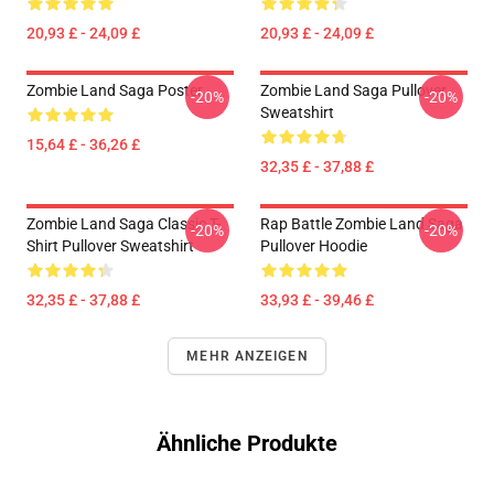
20,93 £ - 24,09 £
20,93 £ - 24,09 £
Zombie Land Saga Poster
Zombie Land Saga Pullover
-20%
-20%
Sweatshirt
15,64 £ - 36,26 £
32,35 £ - 37,88 £
Zombie Land Saga Classic T-
Rap Battle Zombie Land Saga
-20%
-20%
Shirt Pullover Sweatshirt
Pullover Hoodie
32,35 £ - 37,88 £
33,93 £ - 39,46 £
MEHR ANZEIGEN
Ähnliche Produkte