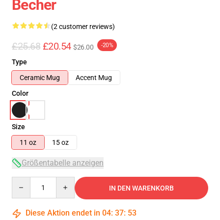
Becher
(2 customer reviews)
£25.68
£20.54
-20%
$26.00
Type
Ceramic Mug
Accent Mug
Color
Size
11 oz
15 oz
Größentabelle anzeigen
Quantity
IN DEN WARENKORB
Diese Aktion endet in
04
:
37
:
52