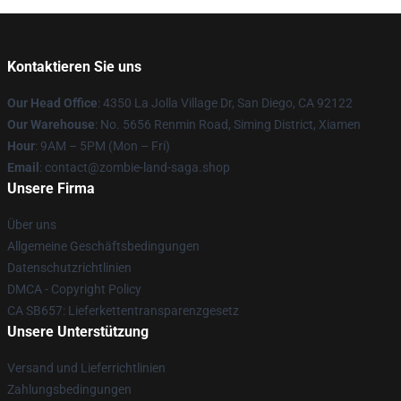
Kontaktieren Sie uns
Our Head Office
: 4350 La Jolla Village Dr, San Diego, CA 92122
Our Warehouse
: No. 5656 Renmin Road, Siming District, Xiamen
Hour
: 9AM – 5PM (Mon – Fri)
Email
: contact@zombie-land-saga.shop
Unsere Firma
Über uns
Allgemeine Geschäftsbedingungen
Datenschutzrichtlinien
DMCA - Copyright Policy
CA SB657: Lieferkettentransparenzgesetz
Unsere Unterstützung
Versand und Lieferrichtlinien
Zahlungsbedingungen