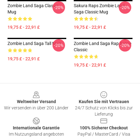
Zombie Land Saga Classic
Sakura Raps Zombie Land
-20%
-20%
Mug
Saga Classic Mug
19,75 £ - 22,91 £
19,75 £ - 22,91 £
Zombie Land Saga Tall Mug
Zombie Land Saga Rap Battle
-20%
-20%
Classic
19,75 £ - 22,91 £
19,75 £ - 22,91 £
Footer
Weltweiter Versand
Kaufen Sie mit Vertrauen
Wir versenden in über 200 Länder
24/7 Schutz von Klicks bis zur
Lieferung
Internationale Garantie
100% Sicherer Checkout
Im Nutzungsland angeboten
PayPal / MasterCard / Visa