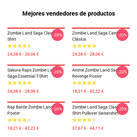
Mejores vendedores de productos
Zombie Land Saga Classic T-
Zombie Land Saga Camiseta
-20%
-20%
Shirt
Clásica
24,38 € - 28,06 €
24,38 € - 28,06 €
Sakura Raps Zombie Land
Anime Zombie Land Saga
-20%
-20%
Saga Essential T-Shirt
Revenge Poster
24,38 € - 28,06 €
18,21 € - 42,22 €
Rap Battle Zombie Land Saga
Zombie Land Saga Classic T-
-20%
-20%
Poster
Shirt Pullover Sweatshirt
18,21 € - 42,22 €
37,67 € - 44,11 €