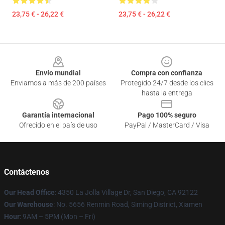
23,75 € - 26,22 €
23,75 € - 26,22 €
Footer
Envío mundial
Compra con confianza
Enviamos a más de 200 países
Protegido 24/7 desde los clics
hasta la entrega
Garantía internacional
Pago 100% seguro
Ofrecido en el país de uso
PayPal / MasterCard / Visa
Contáctenos
Our Head Office
: 4350 La Jolla Village Dr, San Diego, CA 92122
Our Warehouse
: No. 5656 Renmin Road, Siming District, Xiamen
Hour
: 9AM – 5PM (Mon – Fri)