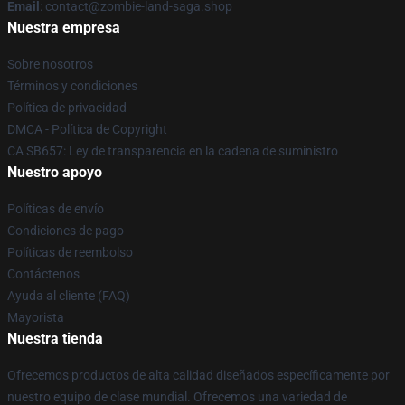
Email
: contact@zombie-land-saga.shop
Nuestra empresa
Sobre nosotros
Términos y condiciones
Política de privacidad
DMCA - Política de Copyright
CA SB657: Ley de transparencia en la cadena de suministro
Nuestro apoyo
Políticas de envío
Condiciones de pago
Políticas de reembolso
Contáctenos
Ayuda al cliente (FAQ)
Mayorista
Nuestra tienda
Ofrecemos productos de alta calidad diseñados específicamente por
nuestro equipo de clase mundial. Ofrecemos una variedad de