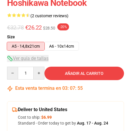
Hoshikawa Notebook
(2 customer reviews)
€32.78
€26.22
-20%
$28.50
Size
A5 - 14,8x21cm
A6 - 10x14cm
Ver guía de tallas
Quantity
AÑADIR AL CARRITO
Esta venta termina en
03
:
07
:
55
Deliver to United States
Cost to ship:
$6.99
Standard - Order today to get by
Aug. 17 - Aug. 24