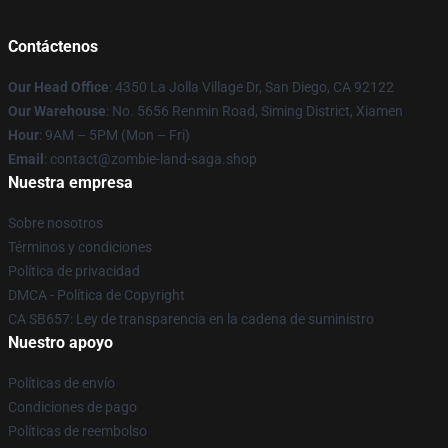
Contáctenos
Our Head Office
: 4350 La Jolla Village Dr, San Diego, CA 92122
Our Warehouse
: No. 5656 Renmin Road, Siming District, Xiamen
Hour
: 9AM – 5PM (Mon – Fri)
Email
: contact@zombie-land-saga.shop
Nuestra empresa
Sobre nosotros
Términos y condiciones
Política de privacidad
DMCA - Política de Copyright
CA SB657: Ley de transparencia en la cadena de suministro
Nuestro apoyo
Políticas de envío
Condiciones de pago
Políticas de reembolso