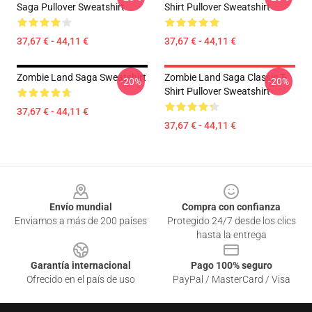
Saga Pullover Sweatshirt
Shirt Pullover Sweatshirt
37,67 € - 44,11 €
37,67 € - 44,11 €
Zombie Land Saga Sweatshirt
Zombie Land Saga Classic T-
-20%
-20%
Shirt Pullover Sweatshirt
37,67 € - 44,11 €
37,67 € - 44,11 €
Footer
Envío mundial
Compra con confianza
Enviamos a más de 200 países
Protegido 24/7 desde los clics
hasta la entrega
Garantía internacional
Pago 100% seguro
Ofrecido en el país de uso
PayPal / MasterCard / Visa