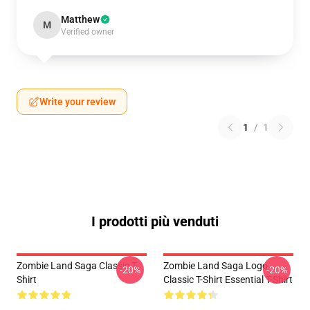
Matthew
M
Verified owner
Write your review
1
/
1
I prodotti più venduti
Zombie Land Saga Classic T-
Zombie Land Saga Logo
-20%
-20%
Shirt
Classic T-Shirt Essential T-Shirt