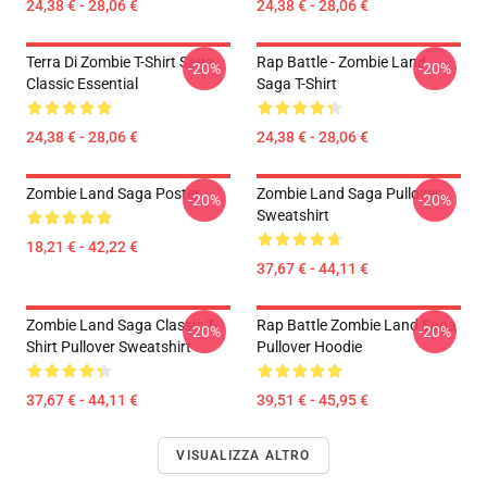
24,38 € - 28,06 €
24,38 € - 28,06 €
Terra Di Zombie T-Shirt Saga
Rap Battle - Zombie Land
-20%
-20%
Classic Essential
Saga T-Shirt
24,38 € - 28,06 €
24,38 € - 28,06 €
Zombie Land Saga Poster
Zombie Land Saga Pullover
-20%
-20%
Sweatshirt
18,21 € - 42,22 €
37,67 € - 44,11 €
Zombie Land Saga Classic T-
Rap Battle Zombie Land Saga
-20%
-20%
Shirt Pullover Sweatshirt
Pullover Hoodie
37,67 € - 44,11 €
39,51 € - 45,95 €
VISUALIZZA ALTRO