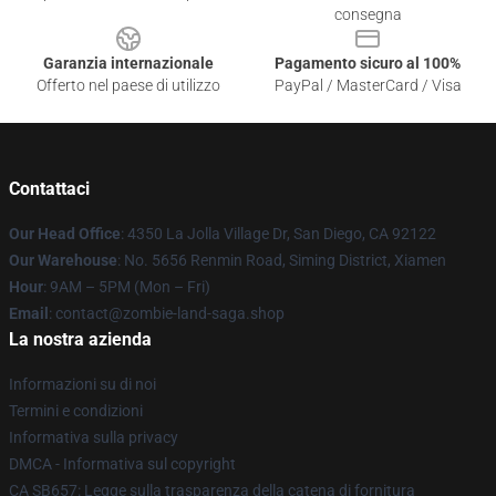
consegna
Garanzia internazionale
Pagamento sicuro al 100%
Offerto nel paese di utilizzo
PayPal / MasterCard / Visa
Contattaci
Our Head Office
: 4350 La Jolla Village Dr, San Diego, CA 92122
Our Warehouse
: No. 5656 Renmin Road, Siming District, Xiamen
Hour
: 9AM – 5PM (Mon – Fri)
Email
: contact@zombie-land-saga.shop
La nostra azienda
Informazioni su di noi
Termini e condizioni
Informativa sulla privacy
DMCA - Informativa sul copyright
CA SB657: Legge sulla trasparenza della catena di fornitura