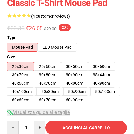
Classic T-Shirt Mouse Pad
(4 customer reviews)
€33.35
€26.68
-20%
$29.00
Type
Mouse Pad
LED Mouse Pad
Size
25x30cm
25x60cm
30x50cm
30x60cm
30x70cm
30x80cm
30x90cm
35x44cm
40x60cm
40x70cm
40x80cm
40x90cm
40x100cm
50x80cm
50x90cm
50x100cm
60x60cm
60x70cm
60x90cm
Visualizza guida alle taglie
Quantity
AGGIUNGI AL CARRELLO