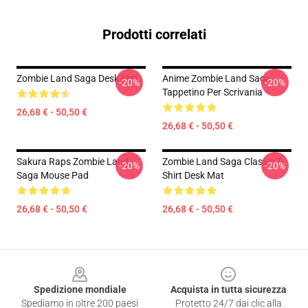
Prodotti correlati
Zombie Land Saga Desk Mat
Anime Zombie Land Saga
-20%
-20%
Tappetino Per Scrivania
26,68 € - 50,50 €
26,68 € - 50,50 €
Sakura Raps Zombie Land
Zombie Land Saga Classic T-
-20%
-20%
Saga Mouse Pad
Shirt Desk Mat
26,68 € - 50,50 €
26,68 € - 50,50 €
Footer
Spedizione mondiale
Acquista in tutta sicurezza
Spediamo in oltre 200 paesi
Protetto 24/7 dai clic alla