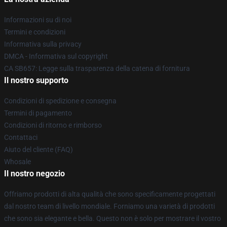
Informazioni su di noi
Termini e condizioni
Informativa sulla privacy
DMCA - Informativa sul copyright
CA SB657: Legge sulla trasparenza della catena di fornitura
Il nostro supporto
Condizioni di spedizione e consegna
Termini di pagamento
Condizioni di ritorno e rimborso
Contattaci
Aiuto del cliente (FAQ)
Whosale
Il nostro negozio
Offriamo prodotti di alta qualità che sono specificamente progettati
dal nostro team di livello mondiale. Forniamo una varietà di prodotti
che sono sia elegante e bella. Questo non è solo per mostrare il vostro