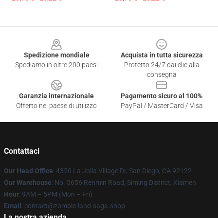
Footer
Spedizione mondiale
Acquista in tutta sicurezza
Spediamo in oltre 200 paesi
Protetto 24/7 dai clic alla
consegna
Garanzia internazionale
Pagamento sicuro al 100%
Offerto nel paese di utilizzo
PayPal / MasterCard / Visa
Contattaci
Our Head Office
: 4350 La Jolla Village Dr, San Diego, CA 92122
Our Warehouse
: No. 5656 Renmin Road, Siming District, Xiamen
Hour
: 9AM – 5PM (Mon – Fri)
Email
: contact@zombie-land-saga.shop
La nostra azienda