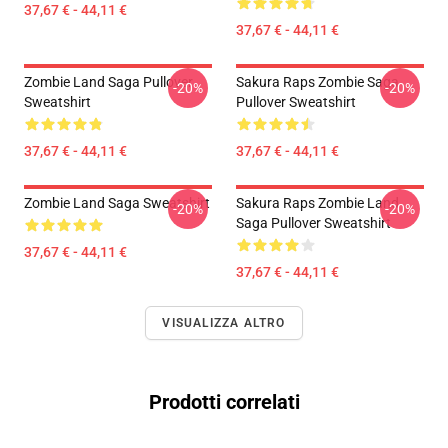
37,67 € - 44,11 €
37,67 € - 44,11 €
Zombie Land Saga Pullover
Sakura Raps Zombie Saga
-20%
-20%
Sweatshirt
Pullover Sweatshirt
37,67 € - 44,11 €
37,67 € - 44,11 €
Zombie Land Saga Sweatshirt
Sakura Raps Zombie Land
-20%
-20%
Saga Pullover Sweatshirt
37,67 € - 44,11 €
37,67 € - 44,11 €
VISUALIZZA ALTRO
Prodotti correlati