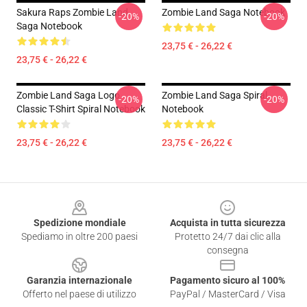
Sakura Raps Zombie Land
Zombie Land Saga Notebook
-20%
-20%
Saga Notebook
23,75 € - 26,22 €
23,75 € - 26,22 €
Zombie Land Saga Logo
Zombie Land Saga Spiral
-20%
-20%
Classic T-Shirt Spiral Notebook
Notebook
23,75 € - 26,22 €
23,75 € - 26,22 €
Footer
Spedizione mondiale
Acquista in tutta sicurezza
Spediamo in oltre 200 paesi
Protetto 24/7 dai clic alla
consegna
Garanzia internazionale
Pagamento sicuro al 100%
Offerto nel paese di utilizzo
PayPal / MasterCard / Visa