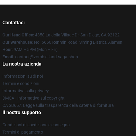
Contattaci
Our Head Office
: 4350 La Jolla Village Dr, San Diego, CA 92122
Our Warehouse
: No. 5656 Renmin Road, Siming District, Xiamen
Hour
: 9AM – 5PM (Mon – Fri)
Email
: contact@zombie-land-saga.shop
La nostra azienda
Informazioni su di noi
Termini e condizioni
Informativa sulla privacy
DMCA - Informativa sul copyright
CA SB657: Legge sulla trasparenza della catena di fornitura
Il nostro supporto
Condizioni di spedizione e consegna
Termini di pagamento