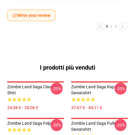
Write your review
1
/
1
I prodotti più venduti
Zombie Land Saga Classic T-
Zombie Land Saga Rap Battle
-20%
-20%
Shirt
Sweatshirt
24,38 € - 28,06 €
37,67 € - 44,11 €
Zombie Land Saga Felpa
Zombie Land Saga Pullover
-20%
-20%
Sweatshirt