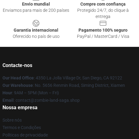
Envio mundial
Compre com confiança
Enviamos para mais de 200 países
Protegido 24/7, do clique à
entrega
Garantia internacional
Pagamento 100% seguro
Oferecido no país de uso
PayPal / MasterCard / Visa
Contacte-nos
Our Head Office
: 4350 La Jolla Village Dr, San Diego, CA 92122
Our Warehouse
: No. 5656 Renmin Road, Siming District, Xiamen
Hour
: 9AM – 5PM (Mon – Fri)
Email
: contact@zombie-land-saga.shop
Nossa empresa
Sobre nós
Termos e Condições
Políticas de privacidade