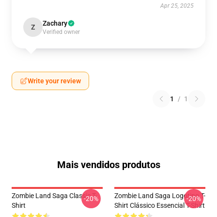
Apr 25, 2025
Zachary
Z
Verified owner
Write your review
1
/
1
Mais vendidos produtos
Zombie Land Saga Classic T-
Zombie Land Saga Logotipo T-
-20%
-20%
Shirt
Shirt Clássico Essencial T-Shirt