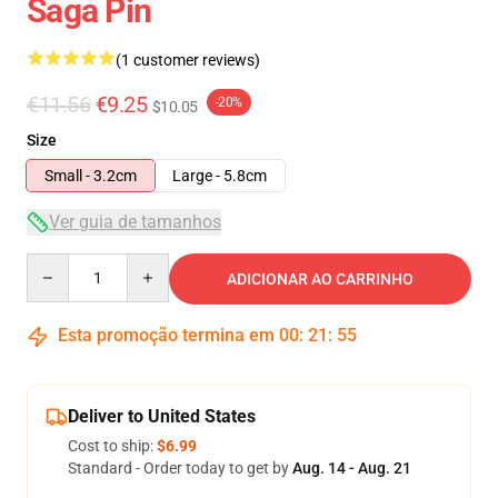
Saga Pin
(1 customer reviews)
€11.56
€9.25
-20%
$10.05
Size
Small - 3.2cm
Large - 5.8cm
Ver guia de tamanhos
Quantity
ADICIONAR AO CARRINHO
Esta promoção termina em
00
:
21
:
54
Deliver to United States
Cost to ship:
$6.99
Standard - Order today to get by
Aug. 14 - Aug. 21