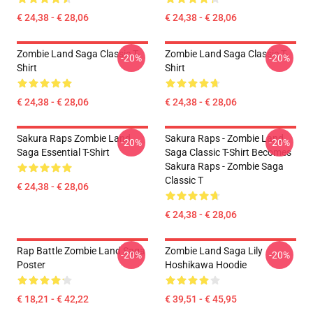
€ 24,38 - € 28,06
€ 24,38 - € 28,06
Zombie Land Saga Classic T-
Zombie Land Saga Classic T-
-20%
-20%
Shirt
Shirt
€ 24,38 - € 28,06
€ 24,38 - € 28,06
Sakura Raps Zombie Land
Sakura Raps - Zombie Land
-20%
-20%
Saga Essential T-Shirt
Saga Classic T-Shirt Becomes
Sakura Raps - Zombie Saga
Classic T
€ 24,38 - € 28,06
€ 24,38 - € 28,06
Rap Battle Zombie Land Saga
Zombie Land Saga Lily
-20%
-20%
Poster
Hoshikawa Hoodie
€ 18,21 - € 42,22
€ 39,51 - € 45,95