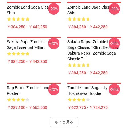
Zombie Land Saga Classic T-
Zombie Land Saga Classic T-
-20%
-20%
Shirt
Shirt
￥384,250 - ￥442,250
￥384,250 - ￥442,250
Sakura Raps Zombie Land
Sakura Raps - Zombie Land
-20%
-20%
Saga Essential T-Shirt
Saga Classic T-Shirt Becomes
Sakura Raps - Zombie Saga
Classic T
￥384,250 - ￥442,250
￥384,250 - ￥442,250
Rap Battle Zombie Land Saga
Zombie Land Saga Lily
-20%
-20%
Poster
Hoshikawa Hoodie
￥287,100 - ￥665,550
￥622,775 - ￥724,275
もっと見る