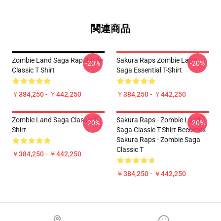
関連商品
Zombie Land Saga Rap Battle
Sakura Raps Zombie Land
-20%
-20%
Classic T Shirt
Saga Essential T-Shirt
￥384,250 - ￥442,250
￥384,250 - ￥442,250
Zombie Land Saga Classic T-
Sakura Raps - Zombie Land
-20%
-20%
Shirt
Saga Classic T-Shirt Becomes
Sakura Raps - Zombie Saga
Classic T
￥384,250 - ￥442,250
￥384,250 - ￥442,250
Footer