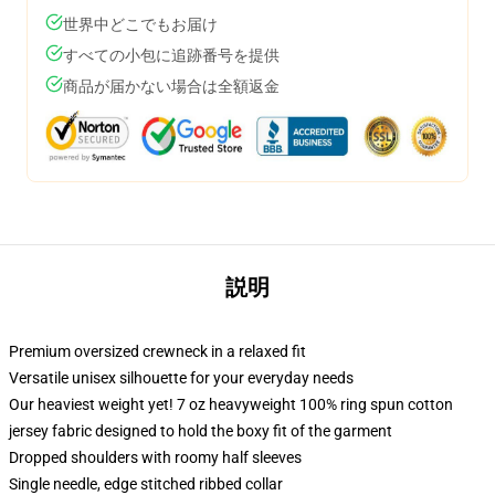
世界中どこでもお届け
すべての小包に追跡番号を提供
商品が届かない場合は全額返金
説明
Premium oversized crewneck in a relaxed fit
Versatile unisex silhouette for your everyday needs
Our heaviest weight yet! 7 oz heavyweight 100% ring spun cotton
jersey fabric designed to hold the boxy fit of the garment
Dropped shoulders with roomy half sleeves
Single needle, edge stitched ribbed collar