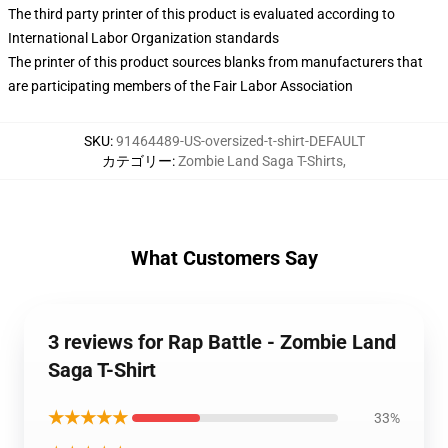
The third party printer of this product is evaluated according to
International Labor Organization standards
The printer of this product sources blanks from manufacturers that
are participating members of the Fair Labor Association
SKU
:
91464489-US-oversized-t-shirt-DEFAULT
カテゴリー
:
Zombie Land Saga T-Shirts
,
What Customers Say
3 reviews for Rap Battle - Zombie Land
Saga T-Shirt
★★★★★
33%