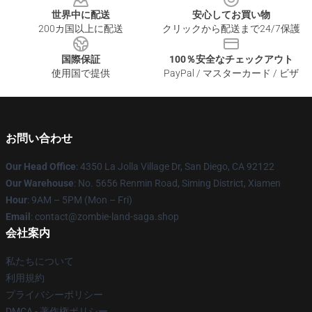
世界中に配送
安心してお買い物
200カ国以上に配送
クリックから配送まで24/7保護
国際保証
100％安全なチェックアウト
使用国で提供
PayPal / マスターカード / ビザ
お問い合わせ
Our Head Office
: 4350 La Jolla Village Dr, San Diego, CA 92122
Our Warehouse
: No. 5656 Renmin Road, Siming District, Xiamen
Hour
: 9AM – 5PM (Mon – Fri)
Email
: contact@zombie-land-saga.shop
会社案内
私たちについて
利用規約
プライバシーポリシー
DMCA - 著作権ポリシー