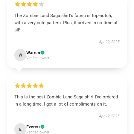
The Zombie Land Saga shirt’s fabric is top-notch,
with a very cute pattern. Plus, it arrived in no time at
all!
Apr 22, 2025
Warren
W
Verified owner
This is the best Zombie Land Saga shirt I've ordered
in a long time. I get a lot of compliments on it.
Apr 22, 2025
Everett
E
Verified owner