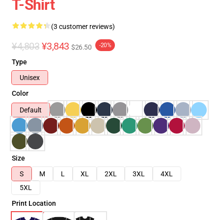
T-Shirt
(3 customer reviews)
¥4,803
¥3,843
-20%
$26.50
Type
Unisex
Color
Default
Size
S
M
L
XL
2XL
3XL
4XL
5XL
Print Location