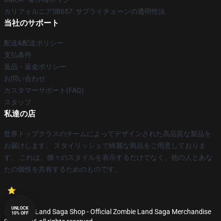
カリフォルニアSB657: サプライチェーンの透明性法
当社のサポート
配送&配送ポリシー
支払条件
返品・返金ポリシー
お問い合わせ
カスタマーサポート(FAQ)
スタッフ
私達の店
世界トップクラスのチームによってデザインされた高品質な製品を
お届けします。 スタイリッシュで綺麗な商品をご用意しておりま
す。 これは、個々のスタイルを表示するだけでなく、他の人とあな
たの個性を共有するためのものです。
UNLOCK
© Zombie Land Saga Shop - Official Zombie Land Saga Merchandise
10% OFF