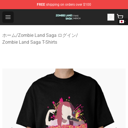
FREE
shipping on orders over $100
Zombie Land Saga Shop - Official Zombie Land Saga Me
Open menu
ホーム
/
Zombie Land Saga ログイン
/
Zombie Land Saga T-Shirts