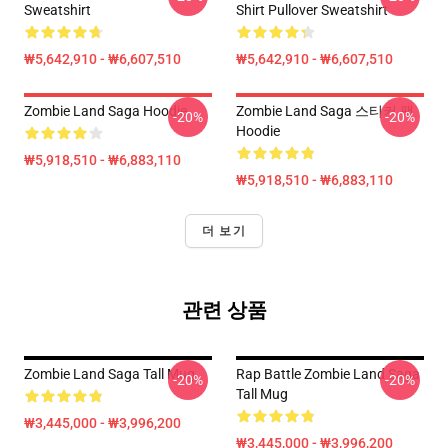
Sweatshirt
Shirt Pullover Sweatshirt
₩5,642,910 - ₩6,607,510
₩5,642,910 - ₩6,607,510
Zombie Land Saga Hoodie
Zombie Land Saga 스티커 팩
-20%
-20%
Hoodie
₩5,918,510 - ₩6,883,110
₩5,918,510 - ₩6,883,110
더 보기
관련 상품
Zombie Land Saga Tall Mug
Rap Battle Zombie Land Saga
-20%
-20%
Tall Mug
₩3,445,000 - ₩3,996,200
₩3,445,000 - ₩3,996,200