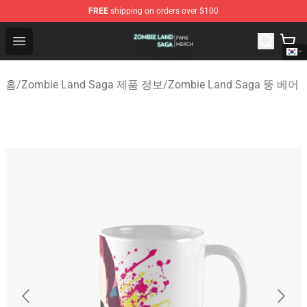
FREE
shipping on orders over $100
Zombie Land Saga Shop - Official Zombie Land Saga Me
Open menu
홈
/
Zombie Land Saga 제품 정보
/
Zombie Land Saga 뚱 베어