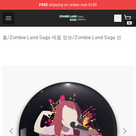
FREE
shipping on orders over $100
Zombie Land Saga Shop - Official Zombie Land Saga Me
Open menu
홈
/
Zombie Land Saga 제품 정보
/
Zombie Land Saga 핀