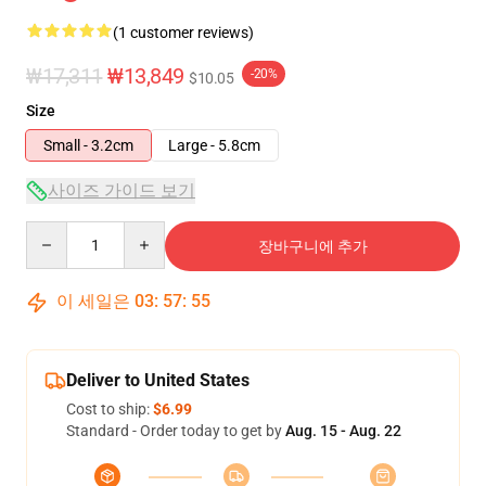
(1 customer reviews)
₩17,311
₩13,849
-20%
$10.05
Size
Small - 3.2cm
Large - 5.8cm
사이즈 가이드 보기
Quantity
장바구니에 추가
이 세일은
03
:
57
:
55
Deliver to United States
Cost to ship:
$6.99
Standard - Order today to get by
Aug. 15 - Aug. 22