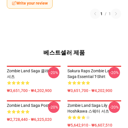
Write your review
1
/
1
베스트셀러 제품
Zombie Land Saga 클래식 티
Sakura Raps Zombie Land
-20%
-20%
셔츠
Saga Essential T-Shirt
₩3,651,700 - ₩4,202,900
₩3,651,700 - ₩4,202,900
Zombie Land Saga Poster
Zombie Land Saga Lily
-20%
-20%
Hoshikawa 스웨터 셔츠
₩2,728,440 - ₩6,325,020
₩5,642,910 - ₩6,607,510