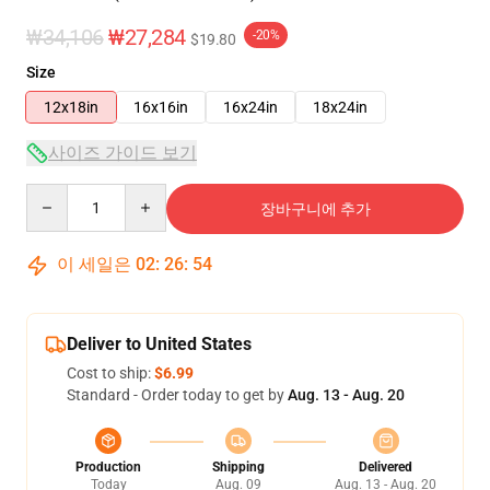
₩34,106
₩27,284
-20%
$19.80
Size
12x18in
16x16in
16x24in
18x24in
사이즈 가이드 보기
Quantity
장바구니에 추가
이 세일은
02
:
26
:
54
Deliver to United States
Cost to ship:
$6.99
Standard - Order today to get by
Aug. 13 - Aug. 20
Production
Shipping
Delivered
Today
Aug. 09
Aug. 13 - Aug. 20