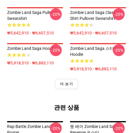
Zombie Land Saga Pullover
Zombie Land Saga Classic T-
-20%
-20%
Sweatshirt
Shirt Pullover Sweatshirt
₩5,642,910 - ₩6,607,510
₩5,642,910 - ₩6,607,510
Zombie Land Saga Hoodie
Zombie Land Saga 스티커 팩
-20%
-20%
Hoodie
₩5,918,510 - ₩6,883,110
₩5,918,510 - ₩6,883,110
더 보기
관련 상품
Rap Battle Zombie Land Saga
뚱 베어 Zombie Land Saga
-20%
-20%
Poster
Revenge 포스터