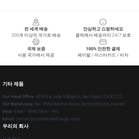
Footer
전 세계 배송
안심하고 쇼핑하세요
200개 이상의 국가로 배송
클릭에서 배송까지 24/7 보호
국제 보증
100% 안전한 결제
사용 국가에서 제공
페이팔 / 마스터카드 / 비자
기타 제품
Our Head Office
: 4350 La Jolla Village Dr, San Diego, CA 92122
Our Warehouse
: No. 5656 Renmin Road, Siming District, Xiamen
Hour
: 9AM – 5PM (Mon – Fri)
Email
: contact@zombie-land-saga.shop
우리의 회사
제품 정보