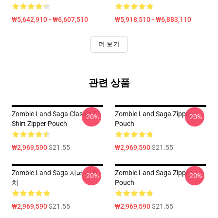
₩5,642,910 - ₩6,607,510
₩5,918,510 - ₩6,883,110
더 보기
관련 상품
Zombie Land Saga Classic T-
Zombie Land Saga Zipper
-20%
-20%
Shirt Zipper Pouch
Pouch
₩2,969,590
$21.55
₩2,969,590
$21.55
Zombie Land Saga 지퍼 파우
Zombie Land Saga Zipper
-20%
-20%
치
Pouch
₩2,969,590
$21.55
₩2,969,590
$21.55