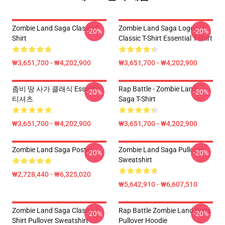
Zombie Land Saga Classic T-
Zombie Land Saga Logo
-20%
-20%
Shirt
Classic T-Shirt Essential T-Shirt
₩3,651,700 - ₩4,202,900
₩3,651,700 - ₩4,202,900
좀비 땅 사가 클래식 Essential
Rap Battle - Zombie Land
-20%
-20%
티셔츠
Saga T-Shirt
₩3,651,700 - ₩4,202,900
₩3,651,700 - ₩4,202,900
Zombie Land Saga Poster
Zombie Land Saga Pullover
-20%
-20%
Sweatshirt
₩2,728,440 - ₩6,325,020
₩5,642,910 - ₩6,607,510
Zombie Land Saga Classic T-
Rap Battle Zombie Land Saga
-20%
-20%
Shirt Pullover Sweatshirt
Pullover Hoodie