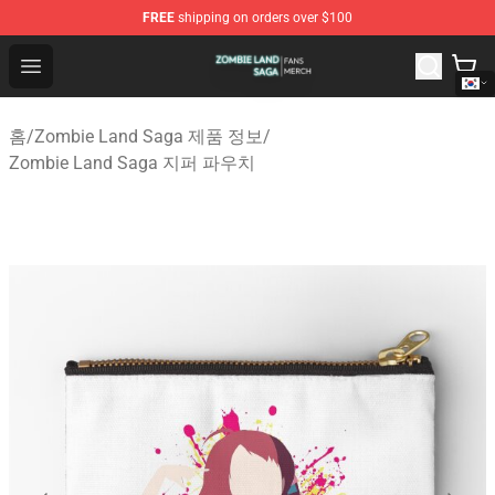
FREE
shipping on orders over $100
Zombie Land Saga Shop - Official Zombie Land Saga Me
Open menu
홈
/
Zombie Land Saga 제품 정보
/
Zombie Land Saga 지퍼 파우치