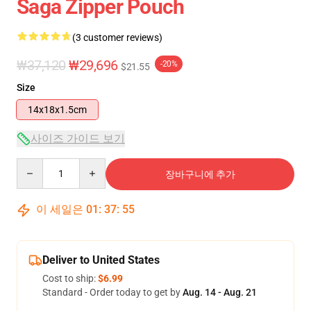
Saga Zipper Pouch
(3 customer reviews)
₩37,120
₩29,696
-20%
$21.55
Size
14x18x1.5cm
사이즈 가이드 보기
Quantity
장바구니에 추가
이 세일은
01
:
37
:
54
Deliver to United States
Cost to ship:
$6.99
Standard - Order today to get by
Aug. 14 - Aug. 21