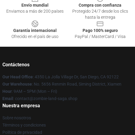
Envío mundial
Compra con confianza
Enviamos a más de 200 países
Protegido 24/7 desde los clics
hasta la entrega
Garantía internacional
Pago 100% seguro
Ofrecido en el país de uso
PayPal / MasterCard / Visa
Contáctenos
Our Head Office
: 4350 La Jolla Village Dr, San Diego, CA 92122
Our Warehouse
: No. 5656 Renmin Road, Siming District, Xiamen
Hour
: 9AM – 5PM (Mon – Fri)
Email
: contact@zombie-land-saga.shop
Nuestra empresa
Sobre nosotros
Términos y condiciones
Política de privacidad