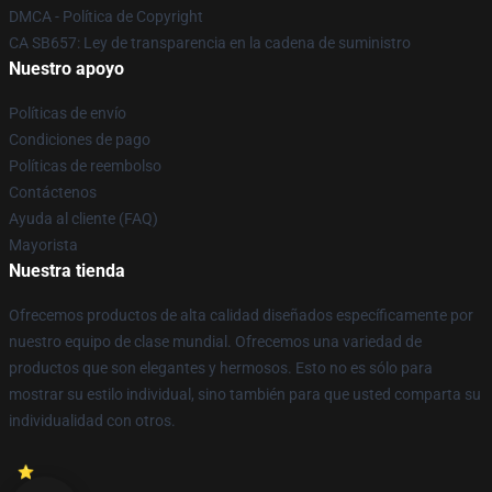
DMCA - Política de Copyright
CA SB657: Ley de transparencia en la cadena de suministro
Nuestro apoyo
Políticas de envío
Condiciones de pago
Políticas de reembolso
Contáctenos
Ayuda al cliente (FAQ)
Mayorista
Nuestra tienda
Ofrecemos productos de alta calidad diseñados específicamente por
nuestro equipo de clase mundial. Ofrecemos una variedad de
productos que son elegantes y hermosos. Esto no es sólo para
mostrar su estilo individual, sino también para que usted comparta su
individualidad con otros.