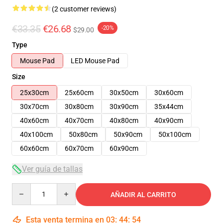
(2 customer reviews)
€33.35
€26.68
-20%
$29.00
Type
Mouse Pad
LED Mouse Pad
Size
25x30cm
25x60cm
30x50cm
30x60cm
30x70cm
30x80cm
30x90cm
35x44cm
40x60cm
40x70cm
40x80cm
40x90cm
40x100cm
50x80cm
50x90cm
50x100cm
60x60cm
60x70cm
60x90cm
Ver guía de tallas
Quantity
AÑADIR AL CARRITO
Esta venta termina en
03
:
44
:
54