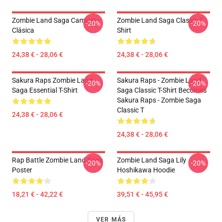
Zombie Land Saga Camiseta
Zombie Land Saga Classic T-
-20%
-20%
Clásica
Shirt
24,38 € - 28,06 €
24,38 € - 28,06 €
Sakura Raps Zombie Land
Sakura Raps - Zombie Land
-20%
-20%
Saga Essential T-Shirt
Saga Classic T-Shirt Becomes
Sakura Raps - Zombie Saga
Classic T
24,38 € - 28,06 €
24,38 € - 28,06 €
Rap Battle Zombie Land Saga
Zombie Land Saga Lily
-20%
-20%
Poster
Hoshikawa Hoodie
18,21 € - 42,22 €
39,51 € - 45,95 €
VER MÁS