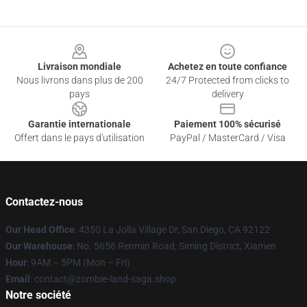
Footer
Livraison mondiale
Achetez en toute confiance
Nous livrons dans plus de 200
24/7 Protected from clicks to
pays
delivery
Garantie internationale
Paiement 100% sécurisé
Offert dans le pays d'utilisation
PayPal / MasterCard / Visa
Contactez-nous
Our Head Office
: 4350 La Jolla Village Dr, San Diego, CA 92122
Our Warehouse
: No. 5656 Renmin Road, Siming District, Xiamen
Hour
: 9AM – 5PM (Mon – Fri)
Email
: contact@zombie-land-saga.shop
Notre société