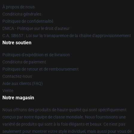
À propos de nous
Conditions générales
Politiques de confidentialité
DMCA - Politique sur le droit d'auteur
C.A. SB657 : Loi sur la transparence de la chaîne d'approvisionnement
Notre soutien
Politiques d'expédition et de livraison
Conditions de paiement
Politiques de retour et de remboursement
Contactez-nous
Aide aux clients (FAQ)
Vente
Notre magasin
Nous offrons des produits de haute qualité qui sont spécifiquement
conçus par notre équipe de classe mondiale. Nous fournissons une
variété de produits qui sont à la fois élégants et beaux. Ce n'est pas
seulement pour montrer votre style individuel, mais aussi pour vous de