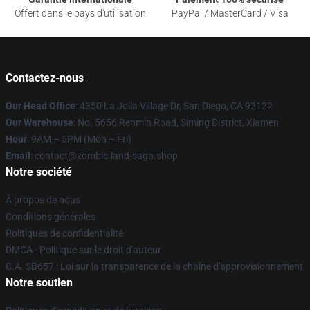
Offert dans le pays d'utilisation
PayPal / MasterCard / Visa
Contactez-nous
Our Head Office
: 4350 La Jolla Village Dr, San Diego, CA 92122
Our Warehouse
: No. 5656 Renmin Road, Siming District, Xiamen
Hour
: 9AM – 5PM (Mon – Fri)
Email
: contact@zombie-land-saga.shop
Notre société
À propos de nous
Conditions générales
Politiques de confidentialité
DMCA - Politique sur le droit d'auteur
C.A. SB657 : Loi sur la transparence de la chaîne d'approvisionnement
Notre soutien