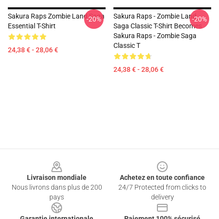
Sakura Raps Zombie Land Saga
Sakura Raps - Zombie Land
-20%
-20%
Essential T-Shirt
Saga Classic T-Shirt Becomes
Sakura Raps - Zombie Saga
Classic T
24,38 € - 28,06 €
24,38 € - 28,06 €
Footer
Livraison mondiale
Achetez en toute confiance
Nous livrons dans plus de 200
24/7 Protected from clicks to
pays
delivery
Garantie internationale
Paiement 100% sécurisé