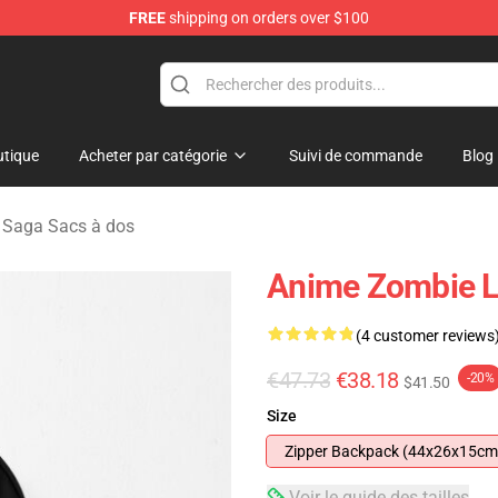
FREE
shipping on orders over $100
Merchandise Store
tique
Acheter par catégorie
Suivi de commande
Blog
 Saga Sacs à dos
Anime Zombie L
(4 customer reviews
€47.73
€38.18
-20%
$41.50
Size
Zipper Backpack (44x26x15cm
Voir le guide des tailles