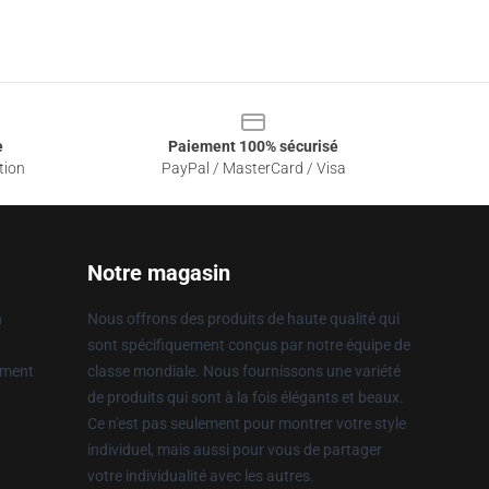
e
Paiement 100% sécurisé
tion
PayPal / MasterCard / Visa
Notre magasin
n
Nous offrons des produits de haute qualité qui
sont spécifiquement conçus par notre équipe de
ement
classe mondiale. Nous fournissons une variété
de produits qui sont à la fois élégants et beaux.
Ce n'est pas seulement pour montrer votre style
individuel, mais aussi pour vous de partager
votre individualité avec les autres.