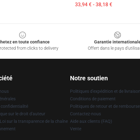
33,94 € - 38,18 €
hetez en toute confiance
Garantie international
otected from clicks to delivery
Offert dans le pays d'utilisa
ciété
Notre soutien
 nous
Politiques d'expédition et de livraiso
énérales
Conditions de paiement
 confidentialité
Politiques de retour et de rembours
que sur le droit d'auteur
Contactez-nous
Loi sur la transparence de la chaîne
Aide aux clients (FAQ)
onnement
Vente