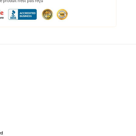
 produit n'est pas reçu
ed