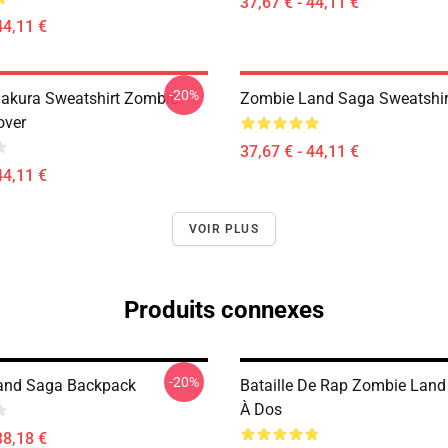
37,67 € - 44,11 €
44,11 €
-20%
akura Sweatshirt Zombie
Zombie Land Saga Sweatshir
over
37,67 € - 44,11 €
44,11 €
VOIR PLUS
Produits connexes
-20%
and Saga Backpack
Bataille De Rap Zombie Lan
À Dos
38,18 €