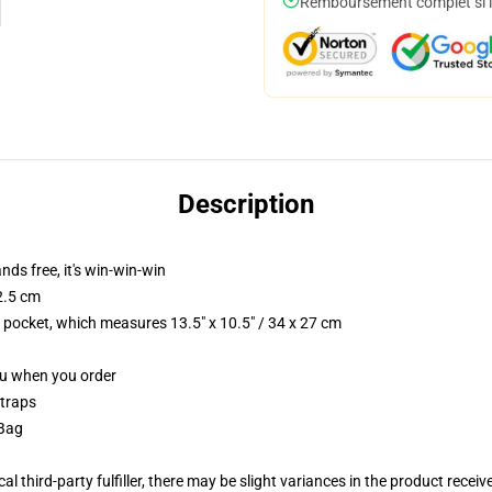
Remboursement complet si le
Description
nds free, it's win-win-win
2.5 cm
p pocket, which measures 13.5" x 10.5" / 34 x 27 cm
you when you order
straps
 Bag
al third-party fulfiller, there may be slight variances in the product receiv