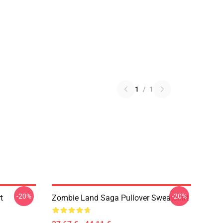
1
/
1
-20%
-20%
t
Zombie Land Saga Pullover Sweatshirt