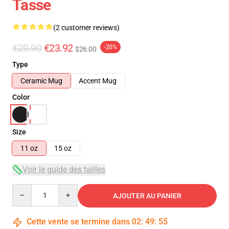
Tasse
(2 customer reviews)
€29.90
€23.92
-20%
$26.00
Type
Ceramic Mug
Accent Mug
Color
Size
11 oz
15 oz
Voir le guide des tailles
Quantity
AJOUTER AU PANIER
Cette vente se termine dans
02
:
49
:
55