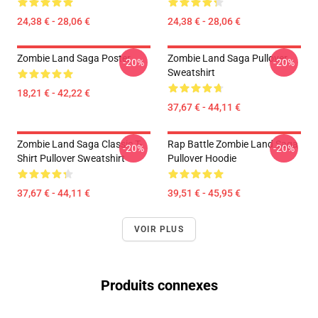
24,38 € - 28,06 €
24,38 € - 28,06 €
Zombie Land Saga Poster
Zombie Land Saga Pullover
-20%
-20%
Sweatshirt
18,21 € - 42,22 €
37,67 € - 44,11 €
Zombie Land Saga Classic T-
Rap Battle Zombie Land Saga
-20%
-20%
Shirt Pullover Sweatshirt
Pullover Hoodie
37,67 € - 44,11 €
39,51 € - 45,95 €
VOIR PLUS
Produits connexes