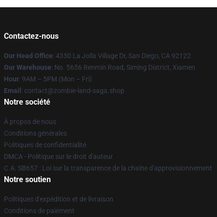
Contactez-nous
Our Head Office
: 4350 La Jolla Village Dr, San Diego, CA 92122
Our Warehouse
: No. 5656 Renmin Road, Siming District, Xiamen
Hour
: 9AM – 5PM (Mon – Fri)
Email
: contact@zombie-land-saga.shop
Notre société
À propos de nous
Conditions générales
Politiques de confidentialité
DMCA - Politique sur le droit d'auteur
C.A. SB657 : Loi sur la transparence de la chaîne d'approvisionnement
Notre soutien
Politiques d'expédition et de livraison
Conditions de paiement