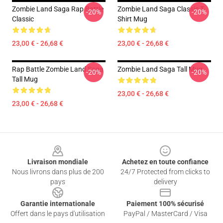
Zombie Land Saga Rap Battle
Zombie Land Saga Classic T-
-20%
-20%
Classic
Shirt Mug
23,00 € - 26,68 €
23,00 € - 26,68 €
Rap Battle Zombie Land Saga
Zombie Land Saga Tall Mug
-20%
-20%
Tall Mug
23,00 € - 26,68 €
23,00 € - 26,68 €
Footer
Livraison mondiale
Achetez en toute confiance
Nous livrons dans plus de 200
24/7 Protected from clicks to
pays
delivery
Garantie internationale
Paiement 100% sécurisé
Offert dans le pays d'utilisation
PayPal / MasterCard / Visa