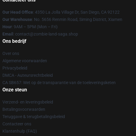
Our Head Office
: 4350 La Jolla Village Dr, San Diego, CA 92122
Our Warehouse
: No. 5656 Renmin Road, Siming District, Xiamen
Hour
: 9AM – 5PM (Mon – Fri)
Email
: contact@zombie-land-saga.shop
Ons bedrijf
Over ons
Algemene voorwaarden
Privacybeleid
DMCA - Auteursrechtbeleid
CA SB657: Wet op de transparantie van de toeleveringsketen
Onze steun
Verzend- en leveringsbeleid
Betalingsvoorwaarden
Teruggave & terugbetalingsbeleid
Contacteer ons
Klantenhulp (FAQ)