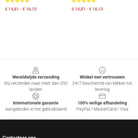
€ 14,81 - € 16,10
€ 14,81 - € 16,10
Footer
Wereldwijde verzending
Winkel met vertrouwen
Wij verzenden naar meer dan 200
24/7 beschermd van klikken tot
landen
levering
Internationale garantie
100% veilige afhandeling
Aangeboden in het gebruiksland
PayPal / MasterCard / Visa
Contacteer ons