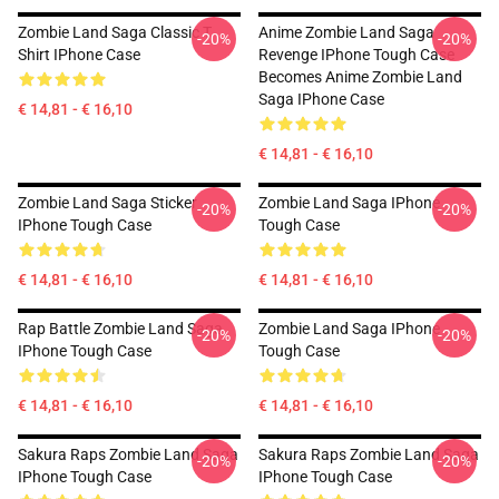
Zombie Land Saga Classic T
Anime Zombie Land Saga
-20%
-20%
Shirt IPhone Case
Revenge IPhone Tough Case
Becomes Anime Zombie Land
Saga IPhone Case
€ 14,81 - € 16,10
€ 14,81 - € 16,10
Zombie Land Saga Sticker
Zombie Land Saga IPhone
-20%
-20%
IPhone Tough Case
Tough Case
€ 14,81 - € 16,10
€ 14,81 - € 16,10
Rap Battle Zombie Land Saga
Zombie Land Saga IPhone
-20%
-20%
IPhone Tough Case
Tough Case
€ 14,81 - € 16,10
€ 14,81 - € 16,10
Sakura Raps Zombie Land Saga
Sakura Raps Zombie Land Saga
-20%
-20%
IPhone Tough Case
IPhone Tough Case