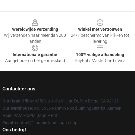
Footer
Wereldwijde verzending
Winkel met vertrouwen
Wij verzenden naar meer dan 200
24/7 beschermd van klikken tot
landen
levering
Internationale garantie
100% veilige afhandeling
Aangeboden in het gebruiksland
PayPal / MasterCard / Visa
Contacteer ons
Our Head Office
: 4350 La Jolla Village Dr, San Diego, CA 92122
Our Warehouse
: No. 5656 Renmin Road, Siming District, Xiamen
Hour
: 9AM – 5PM (Mon – Fri)
Email
: contact@zombie-land-saga.shop
Ons bedrijf