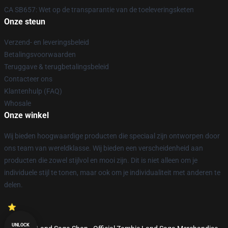
CA SB657: Wet op de transparantie van de toeleveringsketen
Onze steun
Verzend- en leveringsbeleid
Betalingsvoorwaarden
Teruggave & terugbetalingsbeleid
Contacteer ons
Klantenhulp (FAQ)
Whosale
Onze winkel
Wij bieden hoogwaardige producten die speciaal zijn ontworpen door
ons team van wereldklasse. Wij bieden een verscheidenheid aan
producten die zowel stijlvol en mooi zijn. Dit is niet alleen om je
individuele stijl te tonen, maar ook om je individualiteit met anderen te
delen.
UNLOCK