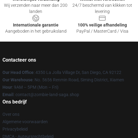
Wij verzenden naar meer dan 200
24/7 beschermd van klikken tot
landen
levering
Internationale garantie
100% veilige afhandeling
Aangeboden in het gebruiksland
PayPal / MasterCard / Visa
Contacteer ons
Our Head Office
: 4350 La Jolla Village Dr, San Diego, CA 92122
Our Warehouse
: No. 5656 Renmin Road, Siming District, Xiamen
Hour
: 9AM – 5PM (Mon – Fri)
Email
: contact@zombie-land-saga.shop
Ons bedrijf
Over ons
Algemene voorwaarden
Privacybeleid
DMCA - Auteursrechtbeleid