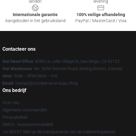
landen
levering
Internationale garantie
100% veilige afhandeling
Aangeboden in het gebruiksland
PayPal / MasterCard / Visa
Contacteer ons
Our Head Office
: 4350 La Jolla Village Dr, San Diego, CA 92122
Our Warehouse
: No. 5656 Renmin Road, Siming District, Xiamen
Hour
: 9AM – 5PM (Mon – Fri)
Email
: contact@zombie-land-saga.shop
Ons bedrijf
Over ons
Algemene voorwaarden
Privacybeleid
DMCA - Auteursrechtbeleid
CA SB657: Wet op de transparantie van de toeleveringsketen