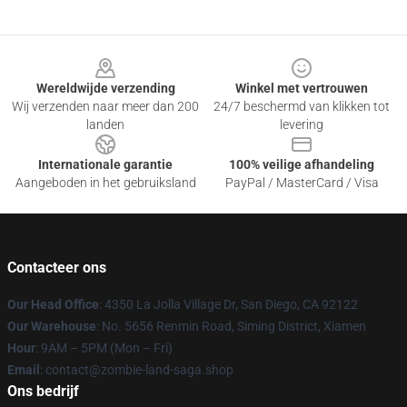
Footer
Wereldwijde verzending
Winkel met vertrouwen
Wij verzenden naar meer dan 200
24/7 beschermd van klikken tot
landen
levering
Internationale garantie
100% veilige afhandeling
Aangeboden in het gebruiksland
PayPal / MasterCard / Visa
Contacteer ons
Our Head Office
: 4350 La Jolla Village Dr, San Diego, CA 92122
Our Warehouse
: No. 5656 Renmin Road, Siming District, Xiamen
Hour
: 9AM – 5PM (Mon – Fri)
Email
: contact@zombie-land-saga.shop
Ons bedrijf