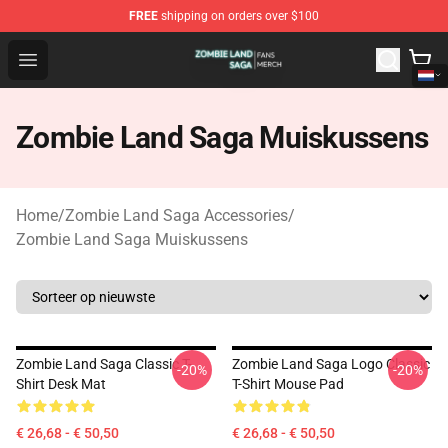
FREE
shipping on orders over $100
Zombie Land Saga Shop - Official Zombie Land Saga Me
Open menu
Zombie Land Saga Muiskussens
Home
/
Zombie Land Saga Accessories
/
Zombie Land Saga Muiskussens
Zombie Land Saga Classic T-
Zombie Land Saga Logo Classic
-20%
-20%
Shirt Desk Mat
T-Shirt Mouse Pad
€ 26,68 - € 50,50
€ 26,68 - € 50,50