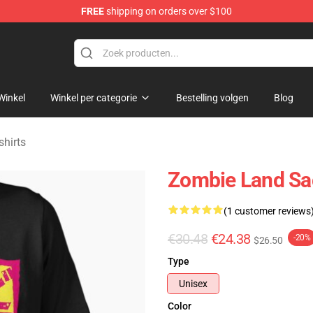
FREE
shipping on orders over $100
Merchandise Store
Winkel
Winkel per categorie
Bestelling volgen
Blog
hirts
Zombie Land Sag
(1 customer reviews
€30.48
€24.38
-20%
$26.50
Type
Unisex
Color