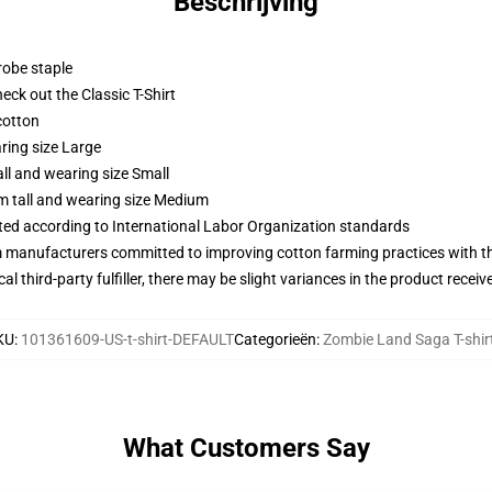
Beschrijving
robe staple
check out the Classic T-Shirt
cotton
ring size Large
ll and wearing size Small
m tall and wearing size Medium
uated according to International Labor Organization standards
m manufacturers committed to improving cotton farming practices with the
al third-party fulfiller, there may be slight variances in the product receiv
KU
:
101361609-US-t-shirt-DEFAULT
Categorieën
:
Zombie Land Saga T-shir
What Customers Say