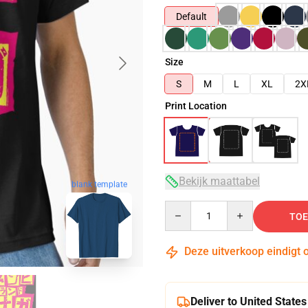
Default
Size
S
M
L
XL
2X
Print Location
Bekijk maattabel
blank template
Quantity
TOE
Deze uitverkoop eindigt 
Deliver to United States