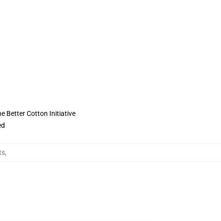
 Better Cotton Initiative
ed
ts
,