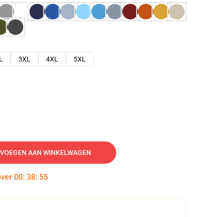
L
3XL
4XL
5XL
VOEGEN AAN WINKELWAGEN
over
00
:
38
:
54