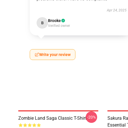
Apr 24, 2025
Brooke
B
Verified owner
Write your review
-20%
Zombie Land Saga Classic T-Shirt
Sakura R
Essential 