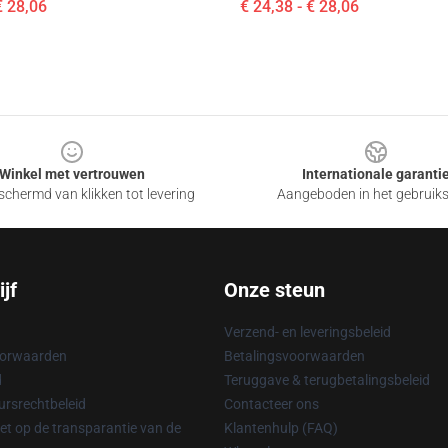
€ 28,06
€ 24,38 - € 28,06
Winkel met vertrouwen
Internationale garanti
chermd van klikken tot levering
Aangeboden in het gebruik
jf
Onze steun
Verzend- en leveringsbeleid
oorwaarden
Betalingsvoorwaarden
d
Teruggave & terugbetalingsbeleid
rsrechtbeleid
Contacteer ons
t op de transparantie van de
Klantenhulp (FAQ)