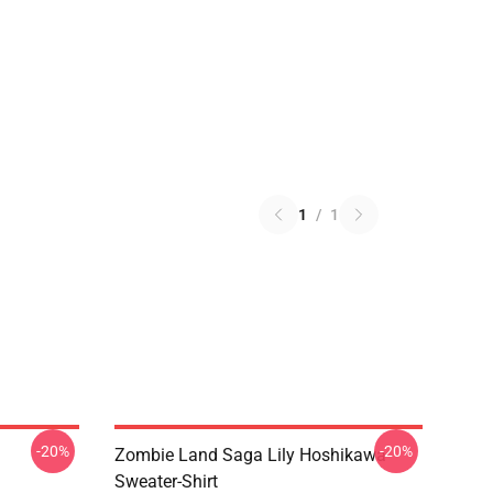
1
/
1
-20%
-20%
Zombie Land Saga Lily Hoshikawa
Sweater-Shirt