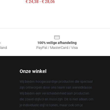
€ 24,38 - € 28,06
e
100% veilige afhandeling
sland
PayPal / MasterCard / Visa
Onze winkel
Wij bieden hoogwaardige producten die speciaal
zijn ontworpen door ons team van wereldklasse.
Wij bieden een verscheidenheid aan producten
die zowel stijlvol en mooi zijn. Dit is niet alleen om
je individuele stijl te tonen, maar ook om je