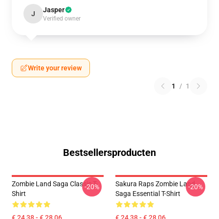
Jasper
J
Verified owner
Write your review
1
/
1
Bestsellersproducten
Zombie Land Saga Classic T-
Sakura Raps Zombie Land
-20%
-20%
Shirt
Saga Essential T-Shirt
€ 24,38 - € 28,06
€ 24,38 - € 28,06