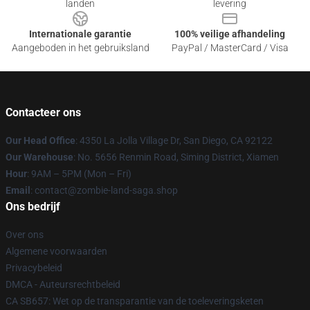
landen
levering
Internationale garantie
100% veilige afhandeling
Aangeboden in het gebruiksland
PayPal / MasterCard / Visa
Contacteer ons
Our Head Office
: 4350 La Jolla Village Dr, San Diego, CA 92122
Our Warehouse
: No. 5656 Renmin Road, Siming District, Xiamen
Hour
: 9AM – 5PM (Mon – Fri)
Email
: contact@zombie-land-saga.shop
Ons bedrijf
Over ons
Algemene voorwaarden
Privacybeleid
DMCA - Auteursrechtbeleid
CA SB657: Wet op de transparantie van de toeleveringsketen