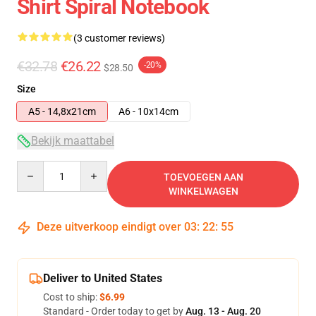
Shirt Spiral Notebook
(3 customer reviews)
€32.78
€26.22
-20%
$28.50
Size
A5 - 14,8x21cm
A6 - 10x14cm
Bekijk maattabel
Quantity
TOEVOEGEN AAN
WINKELWAGEN
Deze uitverkoop eindigt over
03
:
22
:
54
Deliver to United States
Cost to ship:
$6.99
Standard - Order today to get by
Aug. 13 - Aug. 20