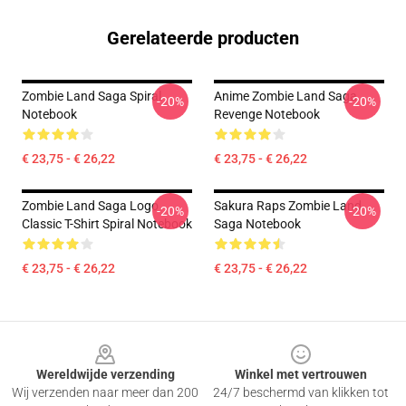
Gerelateerde producten
Zombie Land Saga Spiral
Anime Zombie Land Saga
-20%
-20%
Notebook
Revenge Notebook
€ 23,75 - € 26,22
€ 23,75 - € 26,22
Zombie Land Saga Logo
Sakura Raps Zombie Land
-20%
-20%
Classic T-Shirt Spiral Notebook
Saga Notebook
€ 23,75 - € 26,22
€ 23,75 - € 26,22
Footer
Wereldwijde verzending
Winkel met vertrouwen
Wij verzenden naar meer dan 200
24/7 beschermd van klikken tot